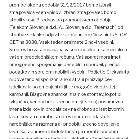
promocijskega obdobja 31/12/2017 bomo izbrali
zmagovalca vseh vpisov. Izbrani zmagovalec bomo
stopili v roku 3 tednov po promocijskem obdobju.
(Telekom Slovenije d.d., A1 Slovenija d.d., Telemach ) od
storitve se lahko odjavite s pošiljanjem Clicksaints STOP
GET na 3838. Vsak teden prejmete 2 novi vsebini.
Storitev bo zaraèunana na vašem mobilnem raèunu ali na
vašem predplaèniškem raèunu. Vaš aparat mora imeti
omogoèeno sprejemanje besedilnih sporoèil, prenos
podatkov in sprejem mobilnih vsebin. Podjetje Clicksaints
ni povezano ali sponzorirano s strani proizvajalcev
izdelkov, ki so omenjeni ali jih je mogoèe videti v tej
kampanji. Blagovne znamke, znamke storitev, logotipi
(vkljuèno, vendar brez izrecne omejitve na) posamezna
imena izdelkov in prodajalcev na drobno so last izvornih
lastnikov. Za uporabo storitev morate biti lastnik
naroèniškega razmerja ali pridobiti izrecno dovoljenje
lastnika, v primeru mladoletnosti pa morate pridobiti
izrecno dovoljenje staršev ali skrbnikov. Tehnični poslovni