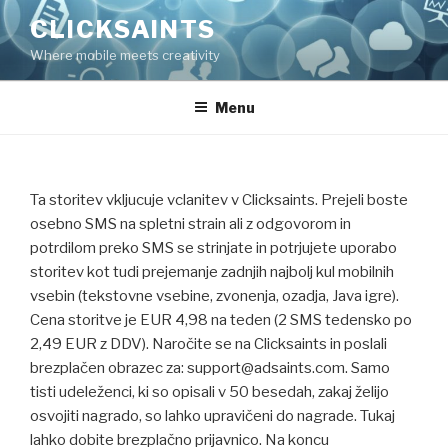
Skip
CLICKSAINTS
to
Where mobile meets creativity
content
Menu
Ta storitev vkljucuje vclanitev v Clicksaints. Prejeli boste
osebno SMS na spletni strain ali z odgovorom in
potrdilom preko SMS se strinjate in potrjujete uporabo
storitev kot tudi prejemanje zadnjih najbolj kul mobilnih
vsebin (tekstovne vsebine, zvonenja, ozadja, Java igre).
Cena storitve je EUR 4,98 na teden (2 SMS tedensko po
2,49 EUR z DDV). Naročite se na Clicksaints in poslali
brezplačen obrazec za:
support@adsaints.com
. Samo
tisti udeleženci, ki so opisali v 50 besedah, zakaj želijo
osvojiti nagrado, so lahko upravičeni do nagrade. Tukaj
lahko dobite brezplačno prijavnico. Na koncu