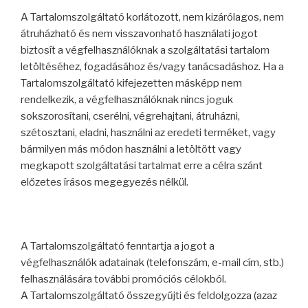
A Tartalomszolgáltató korlátozott, nem kizárólagos, nem
átruházható és nem visszavonható használati jogot
biztosít a végfelhasználóknak a szolgáltatási tartalom
letöltéséhez, fogadásához és/vagy tanácsadáshoz. Ha a
Tartalomszolgáltató kifejezetten másképp nem
rendelkezik, a végfelhasználóknak nincs joguk
sokszorosítani, cserélni, végrehajtani, átruházni,
szétosztani, eladni, használni az eredeti terméket, vagy
bármilyen más módon használni a letöltött vagy
megkapott szolgáltatási tartalmat erre a célra szánt
előzetes írásos megegyezés nélkül.
A Tartalomszolgáltató fenntartja a jogot a
végfelhasználók adatainak (telefonszám, e-mail cím, stb.)
felhasználására további promóciós célokból.
A Tartalomszolgáltató összegyűjti és feldolgozza (azaz