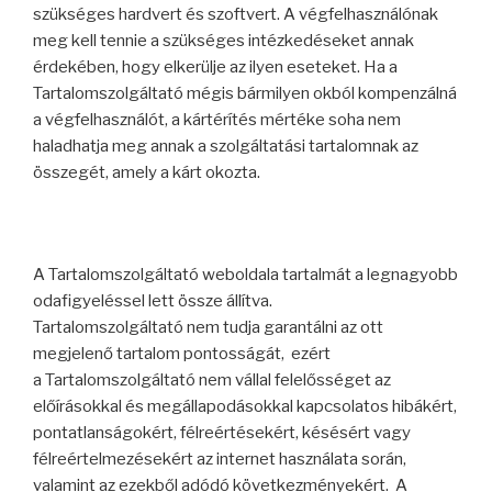
szükséges hardvert és szoftvert. A végfelhasználónak
meg kell tennie a szükséges intézkedéseket annak
érdekében, hogy elkerülje az ilyen eseteket. Ha a
Tartalomszolgáltató mégis bármilyen okból kompenzálná
a végfelhasználót, a kártérítés mértéke soha nem
haladhatja meg annak a szolgáltatási tartalomnak az
összegét, amely a kárt okozta.
A Tartalomszolgáltató weboldala tartalmát a legnagyobb
odafigyeléssel lett össze állítva.
Tartalomszolgáltató nem tudja garantálni az ott
megjelenő tartalom pontosságát, ezért
a Tartalomszolgáltató nem vállal felelősséget az
előírásokkal és megállapodásokkal kapcsolatos hibákért,
pontatlanságokért, félreértésekért, késésért vagy
félreértelmezésekért az internet használata során,
valamint az ezekből adódó következményekért. A