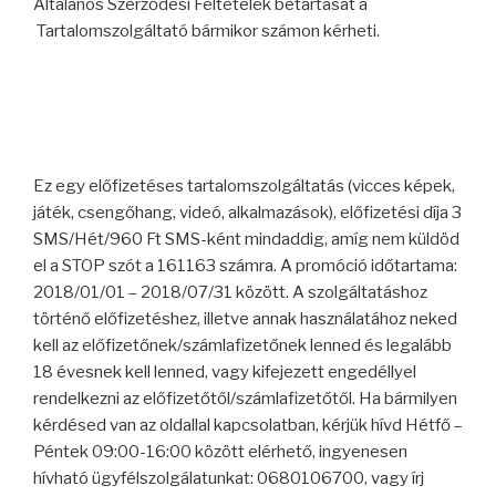
Általános Szerződési Feltételek betartását a
Tartalomszolgáltató bármikor számon kérheti.
Ez egy előfizetéses tartalomszolgáltatás (vicces képek,
játék, csengőhang, videó, alkalmazások), előfizetési díja 3
SMS/Hét/960 Ft SMS-ként mindaddig, amíg nem küldöd
el a STOP szót a 161163 számra. A promóció időtartama:
2018/01/01 – 2018/07/31 között. A szolgáltatáshoz
történő előfizetéshez, illetve annak használatához neked
kell az előfizetőnek/számlafizetőnek lenned és legalább
18 évesnek kell lenned, vagy kifejezett engedéllyel
rendelkezni az előfizetőtől/számlafizetőtől. Ha bármilyen
kérdésed van az oldallal kapcsolatban, kérjük hívd Hétfő –
Péntek 09:00-16:00 között elérhető, ingyenesen
hívható ügyfélszolgálatunkat: 0680106700, vagy írj