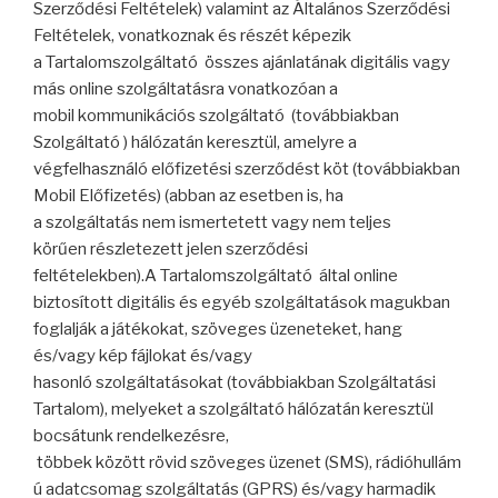
Szerződési Feltételek) valamint az Általános Szerződési
Feltételek, vonatkoznak és részét képezik
a Tartalomszolgáltató összes ajánlatának digitális vagy
más online szolgáltatásra vonatkozóan a
mobil kommunikációs szolgáltató (továbbiakban
Szolgáltató ) hálózatán keresztül, amelyre a
végfelhasználó előfizetési szerződést köt (továbbiakban
Mobil Előfizetés) (abban az esetben is, ha
a szolgáltatás nem ismertetett vagy nem teljes
körűen részletezett jelen szerződési
feltételekben).A Tartalomszolgáltató által online
biztosított digitális és egyéb szolgáltatások magukban
foglalják a játékokat, szöveges üzeneteket, hang
és/vagy kép fájlokat és/vagy
hasonló szolgáltatásokat (továbbiakban Szolgáltatási
Tartalom), melyeket a szolgáltató hálózatán keresztül
bocsátunk rendelkezésre,
többek között rövid szöveges üzenet (SMS), rádióhullám
ú adatcsomag szolgáltatás (GPRS) és/vagy harmadik