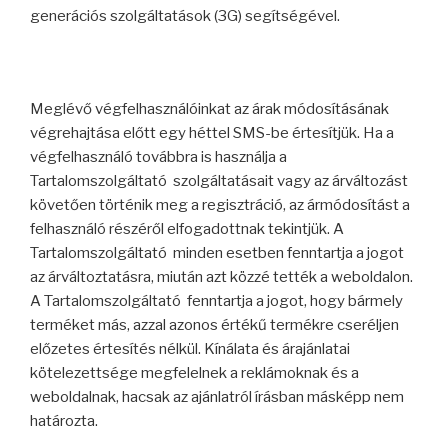
generációs szolgáltatások (3G) segítségével.
Meglévő végfelhasználóinkat az árak módosításának
végrehajtása előtt egy héttel SMS-be értesítjük. Ha a
végfelhasználó továbbra is használja a
Tartalomszolgáltató szolgáltatásait vagy az árváltozást
követően történik meg a regisztráció, az ármódosítást a
felhasználó részéről elfogadottnak tekintjük. A
Tartalomszolgáltató minden esetben fenntartja a jogot
az árváltoztatásra, miután azt közzé tették a weboldalon.
A Tartalomszolgáltató fenntartja a jogot, hogy bármely
terméket más, azzal azonos értékű termékre cseréljen
előzetes értesítés nélkül. Kínálata és árajánlatai
kötelezettsége megfelelnek a reklámoknak és a
weboldalnak, hacsak az ajánlatról írásban másképp nem
határozta.