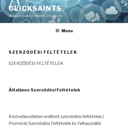
Skip
CLICKSAINTS
to
Where mobile meets creativity
content
Menu
SZERZŐDÉSI FELTÉTELEK
SZERZŐDÉSI FELTÉTELEK
Általános Szerződési Feltételek
A következőkben említett szerződési feltételek (
Promóció Szerződési Feltételek és Felhasználói