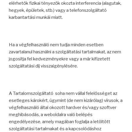
elérhetők fizikai tényezők okozta interferencia (alagutak,
hegyek, épületek, stb.) vagy a telefonszolgáltató
karbantartási munkái miatt.
Ha a végfelhasználó nem tudja minden esetben
zavartalanul használni a szolgáltatási tartalmakat, az nem
jogosítja fel kedvezményekre vagy a már kifizetett
szolgáltatási díj visszaigénylésére.
A Tartalomszolgáltató soha nem vállal felelősséget az
esetleges károkért, úgymint (de nem kizárólag) vírusok, a
végfelhasználó által okozott hardver és/vagy szoftver
meghibásodás, a weboldalra való belépés
engedélyezése, amely magában foglalja a letöltött
szolgáltatási tartalmakat és a kapcsolódáshoz