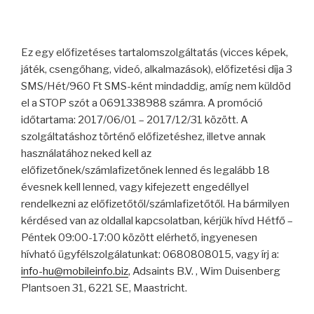
Ez egy előfizetéses tartalomszolgáltatás (vicces képek,
játék, csengőhang, videó, alkalmazások), előfizetési díja 3
SMS/Hét/960 Ft SMS-ként mindaddig, amíg nem küldöd
el a STOP szót a 0691338988 számra. A promóció
időtartama: 2017/06/01 – 2017/12/31 között. A
szolgáltatáshoz történő előfizetéshez, illetve annak
használatához neked kell az
előfizetőnek/számlafizetőnek lenned és legalább 18
évesnek kell lenned, vagy kifejezett engedéllyel
rendelkezni az előfizetőtől/számlafizetőtől. Ha bármilyen
kérdésed van az oldallal kapcsolatban, kérjük hívd Hétfő –
Péntek 09:00-17:00 között elérhető, ingyenesen
hívható ügyfélszolgálatunkat:
0680808015
, vagy írj a
:
info-hu@mobileinfo.biz
, Adsaints B.V. , Wim Duisenberg
Plantsoen 31, 6221 SE, Maastricht.