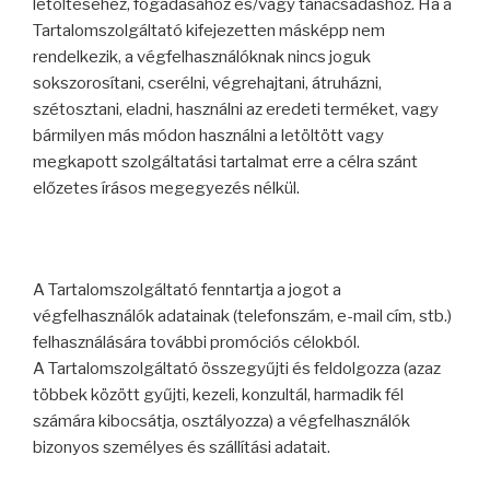
letöltéséhez, fogadásához és/vagy tanácsadáshoz. Ha a
Tartalomszolgáltató kifejezetten másképp nem
rendelkezik, a végfelhasználóknak nincs joguk
sokszorosítani, cserélni, végrehajtani, átruházni,
szétosztani, eladni, használni az eredeti terméket, vagy
bármilyen más módon használni a letöltött vagy
megkapott szolgáltatási tartalmat erre a célra szánt
előzetes írásos megegyezés nélkül.
A Tartalomszolgáltató fenntartja a jogot a
végfelhasználók adatainak (telefonszám, e-mail cím, stb.)
felhasználására további promóciós célokból.
A Tartalomszolgáltató összegyűjti és feldolgozza (azaz
többek között gyűjti, kezeli, konzultál, harmadik fél
számára kibocsátja, osztályozza) a végfelhasználók
bizonyos személyes és szállítási adatait.