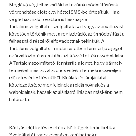
Meglévő végfelhasználóinkat az árak módosításának
végrehajtása előtt egy héttel SMS-be értesítjük. Ha a
végfelhasználó továbbra is használja a
Tartalomszolgáltató szolgáltatásait vagy az árváltozást
követően történik meg a regisztráció, az ármódosítást a
felhasználó részéről elfogadottnak tekintjük. A
Tartalomszolgáltató minden esetben fenntartja a jogot
az árváltoztatásra, miután azt közzé tették a weboldalon.
A Tartalomszolgáltató fenntartja a jogot, hogy bármely
terméket más, azzal azonos értékű termékre cseréljen
előzetes értesítés nélkül. Kínálata és árajánlatai
kötelezettsége megfelelnek a reklámoknak és a
weboldalnak, hacsak az ajánlatról írásban másképp nem
határozta.
Kártyás előfizetés esetén a költségek terhelhetik a
‘Szolgáltatót’ vagy levonásra kerülhetnek a