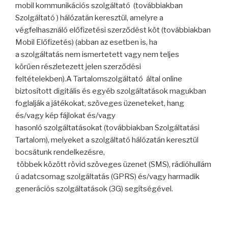
mobil kommunikációs szolgáltató (továbbiakban
Szolgáltató ) hálózatán keresztül, amelyre a
végfelhasználó előfizetési szerződést köt (továbbiakban
Mobil Előfizetés) (abban az esetben is, ha
a szolgáltatás nem ismertetett vagy nem teljes
körűen részletezett jelen szerződési
feltételekben).A Tartalomszolgáltató által online
biztosított digitális és egyéb szolgáltatások magukban
foglalják a játékokat, szöveges üzeneteket, hang
és/vagy kép fájlokat és/vagy
hasonló szolgáltatásokat (továbbiakban Szolgáltatási
Tartalom), melyeket a szolgáltató hálózatán keresztül
bocsátunk rendelkezésre,
többek között rövid szöveges üzenet (SMS), rádióhullám
ú adatcsomag szolgáltatás (GPRS) és/vagy harmadik
generációs szolgáltatások (3G) segítségével.