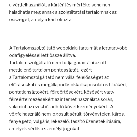
a végfelhasználót, a kártérítés mértéke soha nem
haladhatja meg annak a szolgáltatási tartalomnak az
összegét, amely a kárt okozta.
A Tartalomszolgáltató weboldala tartalmát a legnagyobb
odafigyeléssel lett össze állítva.
Tartalomszolgáltató nem tudja garantálni az ott
megjelenő tartalom pontosságát, ezért
a Tartalomszolgáltató nem vállal felelősséget az
előírásokkal és megállapodásokkal kapcsolatos hibákért,
pontatlanságokért, félreértésekért, késésért vagy
félreértelmezésekért az internet használata során,
valamint az ezekből adódó következményekért. A
végfelhasználó nem jogosult sérült, törvénytelen, káros,
fenyegető, vulgáris, lekezelő, taszító üzenetek írására,
amelyek sértik a személyi jogokat.