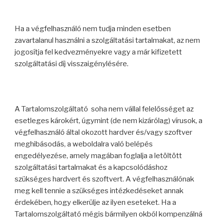
Ha a végfelhasználó nem tudja minden esetben
zavartalanul használni a szolgáltatási tartalmakat, az nem
jogosítja fel kedvezményekre vagy a már kifizetett
szolgáltatási díj visszaigénylésére.
A Tartalomszolgáltató soha nem vállal felelősséget az
esetleges károkért, úgymint (de nem kizárólag) vírusok, a
végfelhasználó által okozott hardver és/vagy szoftver
meghibásodás, a weboldalra való belépés
engedélyezése, amely magában foglalja a letöltött
szolgáltatási tartalmakat és a kapcsolódáshoz
szükséges hardvert és szoftvert. A végfelhasználónak
meg kell tennie a szükséges intézkedéseket annak
érdekében, hogy elkerülje az ilyen eseteket. Ha a
Tartalomszolgáltató mégis bármilyen okból kompenzálná