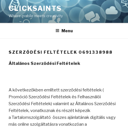
Skip
CLICKSAINTS
to
Where mobile meets creativity
content
Menu
SZERZŐDÉSI FELTÉTELEK 0691338988
Általános Szerződési Feltételek
A következőkben említett szerződési feltételek (
Promóció Szerződési Feltételek és Felhasználói
Szerződési Feltételek) valamint az Általános Szerződési
Feltételek, vonatkoznak és részét képezik
a Tartalomszolgáltató összes ajánlatának digitális vagy
más online szolgáltatásra vonatkozóan a