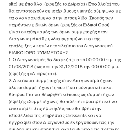
site) με έπαθλα, (εφεξής το Δώρο(α) / Έπαθλο(α) που
θα αντιστοιχούν σε ισάριθμους νικητές σύμφωνα με
τα αναγραφόμενα στην ιστοσελίδα. Σκοπός των
παρόντων ειδικών όρων (εφεξής οι Ειδικοί Όροι)
είναι ο καθορισμός των όρων συμμετοχής στον
Διαγωνισμό κάθε ενδιαφερομένου και της
ανάδειξης νικητών στο πλαίσιο του Διαγωνισμού.
ΕΙΔΙΚΟΙ ΟΡΟΙ ΣΥΜΜΕΤΟΧΗΣ
1. O Διαγωνισμός θα διαρκέσει από 00:00:00 π.μ. της
01/08/2018 έως και την 31/12/2018 την 00:00:00 μ.μ.
(εφεξής η «Διάρκεια»).
2. Δικαίωμα συμμετοχής στον Διαγωνισμό έχουν
όλοι οι συμμετέχοντες που είναι μόνιμοι κάτοικοι
Κύπρου. Για να θεωρηθεί κάποιος ως συμμετέχων
(εφεξής «Συμμετέχων») θα πρέπει προαιρετικά να
απαντήσει στις ερωτήσεις που θα βρει στην
ιστοσελίδα της υπηρεσίας Clicksaints και να
εγγραφεί στον Διαγωνισμό ενεργοποιώντας την
συνδρομητική υπηρεσία, ακολουθώντας τις σχετικές