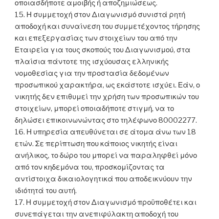
οποιασδήποτε αμοιβής ή αποζημιώσεως.
15. Η συμμετοχή στον Διαγωνισμό συνιστά ρητή
αποδοχή και συναίνεση του συμμετέχοντος τήρησης
και επεξεργασίας των στοιχείων του από την
Εταιρεία για τους σκοπούς του Διαγωνισμού, στα
πλαίσια πάντοτε της ισχύουσας ελληνικής
νομοθεσίας για την προστασία δεδομένων
προσωπικού χαρακτήρα, ως εκάστοτε ισχύει. Εάν, ο
νικητής δεν επιθυμεί την χρήση των προσωπικών του
στοιχείων, μπορεί οποιαδήποτε στιγμή, να το
δηλώσει επικοινωνώντας στο τηλέφωνο 80002277.
16. Η υπηρεσία απευθύνεται σε άτομα άνω των 18
ετών. Σε περίπτωση που κάποιος νικητής είναι
ανήλικος, το δώρο του μπορεί να παραληφθεί μόνο
από τον κηδεμόνα του, προσκομίζοντας τα
αντίστοιχα δικαιολογητικά που αποδεικνύουν την
ιδιότητά του αυτή.
17. Η συμμετοχή στον Διαγωνισμό προϋποθέτει και
συνεπάγεται την ανεπιφύλακτη αποδοχή του