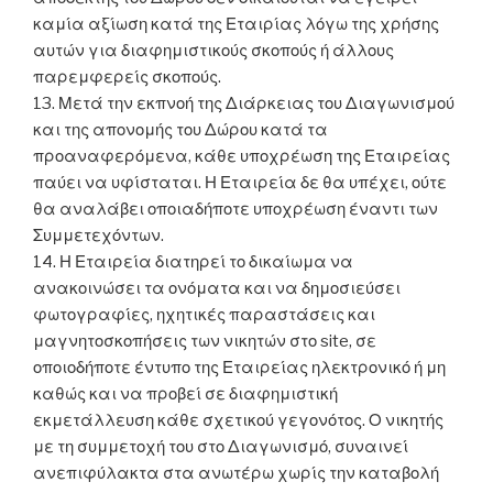
καμία αξίωση κατά της Εταιρίας λόγω της χρήσης
αυτών για διαφημιστικούς σκοπούς ή άλλους
παρεμφερείς σκοπούς.
13. Μετά την εκπνοή της Διάρκειας του Διαγωνισμού
και της απονομής του Δώρου κατά τα
προαναφερόμενα, κάθε υποχρέωση της Εταιρείας
παύει να υφίσταται. Η Εταιρεία δε θα υπέχει, ούτε
θα αναλάβει οποιαδήποτε υποχρέωση έναντι των
Συμμετεχόντων.
14. Η Εταιρεία διατηρεί το δικαίωμα να
ανακοινώσει τα ονόματα και να δημοσιεύσει
φωτογραφίες, ηχητικές παραστάσεις και
μαγνητοσκοπήσεις των νικητών στο site, σε
οποιοδήποτε έντυπο της Εταιρείας ηλεκτρονικό ή μη
καθώς και να προβεί σε διαφημιστική
εκμετάλλευση κάθε σχετικού γεγονότος. Ο νικητής
με τη συμμετοχή του στο Διαγωνισμό, συναινεί
ανεπιφύλακτα στα ανωτέρω χωρίς την καταβολή