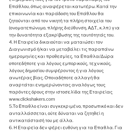
Επάθλου, όπως αναφέρεται κατωτέρω. Κατά την
επικοινωνία και παράδοση του Επάθλου θα
ζητούνται από τον νικητή τα πλήρη στοιχεία του
(ονοματεπώνυμο, πλήρης διεύθυνση, ΑΔΤ., κ.λπ.) για
την δυνατότητα εξακρίβωσης της ταυτότητάς του.
4. Η Εταιρεία δικαιούται να ματαιώσει τον
Διαγωνισμό ή/και να μεταβάλει τις παραπάνω
ημερομηνίες και προθεσμίες, τα Έπαθλα/Δώρα
οποτεδήποτε για λόγους εμπορικούς, τεχνικούς,
λόγους δημοσίου συμφέροντος ή για λόγους
ανωτέρας βίας. Οποιαδήποτε αλλαγή θα
αναρτάται ενημερώνοντας αναλόγως τους
παρόντες όρους στην ιστοσελίδα της Εταιρείας
www.clickshakers.com
5.Το Έπαθλο είναι συγκεκριμένο, προσωπικό και δεν
ανταλλάσσεται, ούτε δύναται να ζητηθεί η
αντικατάστασή του με άλλα.
6. Η Εταιρεία δεν φέρει ευθύνη για τα Έπαθλα. Για