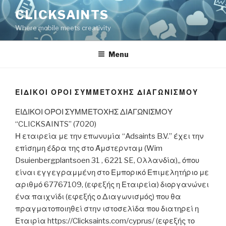
Skip
CLICKSAINTS
to
Where mobile meets creativity
content
Menu
ΕΙΔΙΚΟΙ ΟΡΟΙ ΣΥΜΜΕΤΟΧΗΣ ΔΙΑΓΩΝΙΣΜΟΥ
ΕΙΔΙΚΟΙ ΟΡΟΙ ΣΥΜΜΕΤΟΧΗΣ ΔΙΑΓΩΝΙΣΜΟΥ
“CLICKSAINTS” (7020)
Η εταιρεία με την επωνυμία “Adsaints B.V.” έχει την
επίσημη έδρα της στο Άμστερνταμ (Wim
Dsuienbergplantsoen 31 , 6221 SE, Oλλανδία),, όπου
είναι εγγεγραμμένη στο Εμπορικό Επιμελητήριο με
αριθμό 67767109, (εφεξής η Εταιρεία) διοργανώνει
ένα παιχνίδι (εφεξής ο Διαγωνισμός) που θα
πραγματοποιηθεί στην ιστοσελίδα που διατηρεί η
Εταιρία https://Clicksaints.com/cyprus/ (εφεξής το