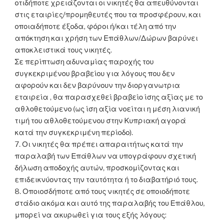
οτιδήποτε χρειάζονται οι νικητές θα απευθύνονται
στις εταιρίες/προμηθευτές που τα προσφέρουν, και
οποιαδήποτε έξοδα, φόροι ή/και τέλη από την
απόκτηση και χρήση των Επάθλων/Δώρων βαρύνει
αποκλειστικά τους νικητές.
Σε περίπτωση αδυναμίας παροχής του
συγκεκριμένου βραβείου για λόγους που δεν
αφορούν και δεν βαρύνουν την διοργανωτρια
εταιρεία , θα παρασχεθεί βραβείο ίσης αξίας με το
αθλοθετούμενο (ως ίση αξία νοείται η μέση λιανική
τιμή του αθλοθετούμενου στην Κυπριακή αγορά
κατά την συγκεκριμένη περίοδο).
7. Οι νικητές θα πρέπει απαραιτήτως κατά την
παραλαβή των Επάθλων να υπογράφουν σχετική
δήλωση αποδοχής αυτών, προσκομίζοντας και
επιδεικνύοντας την ταυτότητα ή το διαβατήριό τους.
8. Οποιοσδήποτε από τους νικητές σε οποιοδήποτε
στάδιο ακόμα και αυτό της παραλαβής του Επάθλου,
μπορεί να ακυρωθεί για τους εξής λόγους: