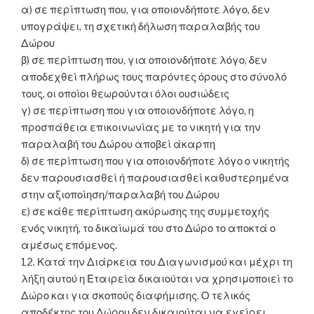
α) σε περίπτωση που, για οποιονδήποτε λόγο, δεν
υπογράψει, τη σχετική δήλωση παραλαβής του
Δώρου
β) σε περίπτωση που, για οποιονδήποτε λόγο, δεν
αποδεχθεί πλήρως τους παρόντες όρους στο σύνολό
τους, οι οποίοι θεωρούνται όλοι ουσιώδεις
γ) σε περίπτωση που για οποιονδήποτε λόγο, η
προσπάθεια επικοινωνίας με το νικητή για την
παραλαβή του Δώρου αποβεί άκαρπη
δ) σε περίπτωση που για οποιονδήποτε λόγο ο νικητής
δεν παρουσιασθεί ή παρουσιασθεί καθυστερημένα
στην αξιοποίηση/παραλαβή του Δώρου
ε) σε κάθε περίπτωση ακύρωσης της συμμετοχής
ενός νικητή, το δικαίωμά του στο Δώρο το αποκτά ο
αμέσως επόμενος.
12. Κατά την Διάρκεια του Διαγωνισμού και μέχρι τη
λήξη αυτού η Εταιρεία δικαιούται να χρησιμοποιεί το
Δώρο και για σκοπούς διαφήμισης. Ο τελικός
αποδέκτης του Δώρου δεν δικαιούται να εγείρει