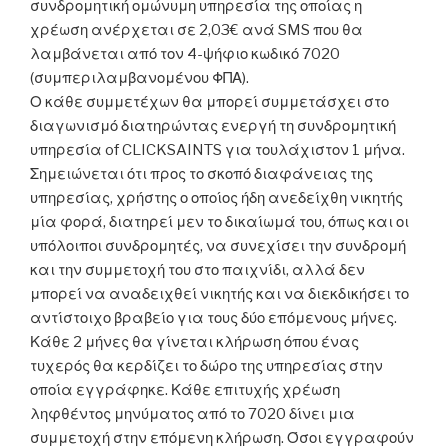
συνδρομητική ομώνυμη υπηρεσία της οποίας η
χρέωση ανέρχεται σε 2,03€ ανά SMS που θα
λαμβάνεται από τον 4-ψήφιο κωδικό 7020
(συμπεριλαμβανομένου ΦΠΑ).
Ο κάθε συμμετέχων θα μπορεί συμμετάσχει στο
διαγωνισμό διατηρώντας ενεργή τη συνδρομητική
υπηρεσία of CLICKSAINTS για τουλάχιστον 1 μήνα.
Σημειώνεται ότι προς το σκοπό διαφάνειας της
υπηρεσίας, χρήστης ο οποίος ήδη ανεδείχθη νικητής
μία φορά, διατηρεί μεν το δικαίωμά του, όπως και οι
υπόλοιποι συνδρομητές, να συνεχίσει την συνδρομή
και την συμμετοχή του στο παιχνίδι, αλλά δεν
μπορεί να αναδειχθεί νικητής και να διεκδικήσει το
αντίστοιχο βραβείο για τους δύο επόμενους μήνες.
Κάθε 2 μήνες θα γίνεται κλήρωση όπου ένας
τυχερός θα κερδίζει το δώρο της υπηρεσίας στην
οποία εγγράφηκε. Κάθε επιτυχής χρέωση
ληφθέντος μηνύματος από το 7020 δίνει μια
συμμετοχή στην επόμενη κλήρωση. Όσοι εγγραφούν