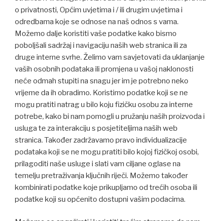
o privatnosti, Općim uvjetima i / ili drugim uvjetima i
odredbama koje se odnose na naš odnos s vama.
Možemo dalje koristiti vaše podatke kako bismo
poboljšali sadržaj i navigaciju naših web stranica ili za
druge interne svrhe. Želimo vam savjetovati da uklanjanje
vaših osobnih podataka ili promjena u vašoj naklonosti
neće odmah stupiti na snagu jer im je potrebno neko
vrijeme da ih obradimo. Koristimo podatke koji se ne
mogu pratiti natrag u bilo koju fizičku osobu za interne
potrebe, kako bi nam pomogli u pružanju naših proizvoda i
usluga te za interakciju s posjetiteljima naših web
stranica. Također zadržavamo pravo individualizacije
podataka koji se ne mogu pratiti bilo kojoj fizičkoj osobi,
prilagoditi naše usluge i slati vam ciljane oglase na
temelju pretraživanja ključnih riječi. Možemo također
kombinirati podatke koje prikupljamo od trećih osoba ili
podatke koji su općenito dostupni vašim podacima.