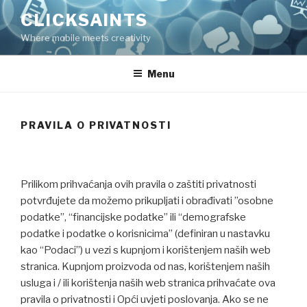
Skip
CLICKSAINTS
to
Where mobile meets creativity
content
Menu
PRAVILA O PRIVATNOSTI
Prilikom prihvaćanja ovih pravila o zaštiti privatnosti
potvrđujete da možemo prikupljati i obrađivati ​​”osobne
podatke”, “financijske podatke” ili “demografske
podatke i podatke o korisnicima” (definiran u nastavku
kao “Podaci”) u vezi s kupnjom i korištenjem naših web
stranica. Kupnjom proizvoda od nas, korištenjem naših
usluga i / ili korištenja naših web stranica prihvaćate ova
pravila o privatnosti i Opći uvjeti poslovanja. Ako se ne