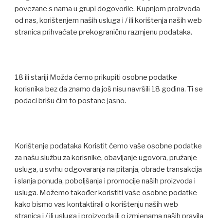
povezane s nama u grupi dogovorile. Kupnjom proizvoda
od nas, korištenjem naših usluga i / ili korištenja naših web
stranica prihvaćate prekograničnu razmjenu podataka.
18 ili stariji Možda ćemo prikupiti osobne podatke
korisnika bez da znamo da još nisu navršili 18 godina. Ti se
podaci brišu čim to postane jasno.
Korištenje podataka Koristit ćemo vaše osobne podatke
za našu službu za korisnike, obavljanje ugovora, pružanje
usluga, u svrhu odgovaranja na pitanja, obrade transakcija
i slanja ponuda, poboljšanja i promocije naših proizvoda i
usluga. Možemo također koristiti vaše osobne podatke
kako bismo vas kontaktirali o korištenju naših web
stranica i / ili usluga i proizvoda ili o izmjenama naših pravila