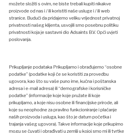
možete složiti s ovim, ne biste trebali kupiti nikakve
proizvode od nas i / ili koristiti naše usluge i / ili web
stranice. Budući da pridajemo veliku vrijednost privatnoj
privatnosti našeg klijenta, usvojili smo posebnu politiku
privatnosti koja je sastavni dio Adsaints B.V. Opći uvjeti
poslovanja.
Prikupljanje podataka Prikupljamo i obrađujemo “osobne
podatke” (podatke koji će se koristiti za provedbu
ugovora, kao što su vaše puno ime, kućna i poštanska
adresa i e-mail adresa) ili “demografske i korisničke
podatke” (informacije koje koje pružate ili koje
prikupljamo, a koje nisu osobne ili financijske prirode, ali
koje su neophodne za pravilno funkcioniranje i plaćanje
naših proizvoda i usluga, kao što je datum početka i
trajanja vašeg ugovora). Takve informacije koje prikupimo
mogu se čuvati i obrađivati ​​u zemlji u kojoj smo mi ili tvrtke