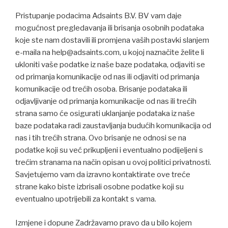
Pristupanje podacima Adsaints B.V. BV vam daje
mogućnost pregledavanja ili brisanja osobnih podataka
koje ste nam dostavili ili promjena vaših postavki slanjem
e-maila na
help@adsaints.com
, u kojoj naznačite želite li
ukloniti vaše podatke iz naše baze podataka, odjaviti se
od primanja komunikacije od nas ili odjaviti od primanja
komunikacije od trećih osoba. Brisanje podataka ili
odjavljivanje od primanja komunikacije od nas ili trećih
strana samo će osigurati uklanjanje podataka iz naše
baze podataka radi zaustavljanja budućih komunikacija od
nas i tih trećih strana. Ovo brisanje ne odnosi se na
podatke koji su već prikupljeni i eventualno podijeljeni s
trećim stranama na način opisan u ovoj politici privatnosti.
Savjetujemo vam da izravno kontaktirate ove treće
strane kako biste izbrisali osobne podatke koji su
eventualno upotrijebili za kontakt s vama.
Izmjene i dopune Zadržavamo pravo da u bilo kojem